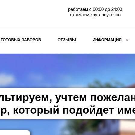
работаем с 00:00 до 24:00
отвечаем круглосуточно
 ГОТОВЫХ ЗАБОРОВ
ОТЗЫВЫ
ИНФОРМАЦИЯ
ВЫБОР ПО МАТЕРИАЛУ
Заборы с кирпичными столбами
Заборы из евроштакетника
горизонтального
льтируем, учтем пожела
Металлические заборы для дачи
Забор жалюзи с кирпичными столбами
р, который подойдет им
Металлические заборы
Металлические ограждения