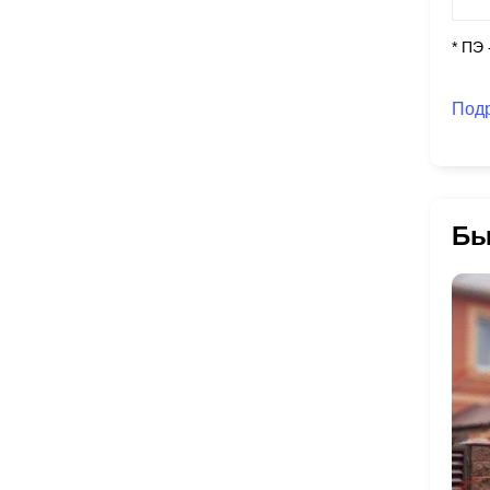
* ПЭ
Под
Бы