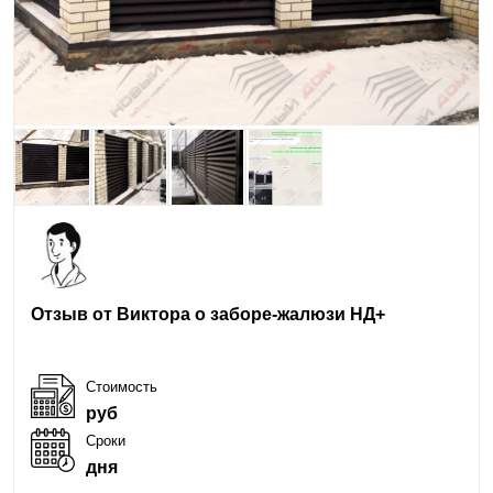
Отзыв от Виктора о заборе-жалюзи НД+
Стоимость
руб
Сроки
дня