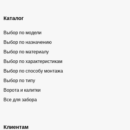
Шарап
Каменный Ключ
Севск
Лучшево
Каталог
Михайловка
Октябрьский
Новостройка
Плодопитомник
Выбор по модели
Кольчегиз
Соколово
Выбор по назначению
Тихоновка
Индустрия
Выбор по материалу
Выбор по характеристикам
Свободный
Смышляево
Выбор по способу монтажа
Тихоновка
Новорождественское
Выбор по типу
Первомайский
Маяковка
Ворота и калитки
Кутоново
Майский
Все для забора
Чапаевский
Инченково
Тыхта
Тырган
Пушкино
Малая Талда
Клиентам