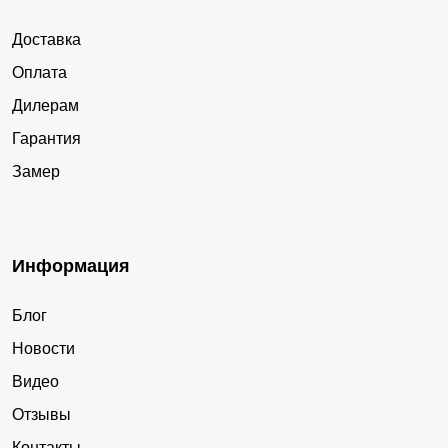
Иганино
Ускатский
Доставка
Лукьяновка
Центральный
Оплата
Кара-Чумыш
Ключи
Дилерам
Углерод
Октябрь
Гарантия
Каменный Ключ
Ивановка
Замер
Калиновка
Антоновка
Тайбинка
Егултыс
Еловка
Серп и Молот
Информация
Алексеевка
Инченково
Блог
Старосергеевка
Канаш
Новости
Видео
Отзывы
Контакты