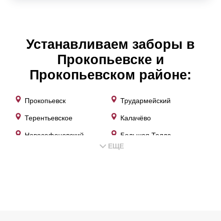
Устанавливаем заборы в
Прокопьевске и
Прокопьевском районе:
Прокопьевск
Трудармейский
Терентьевское
Калачёво
Новосафоновский
Большая Талда
ЕЩЕ
Карагайла
Большой Керлегеш
Верх-Егос
Терентьевская
Ясная Поляна
Бурлаки
Котино
Школьный