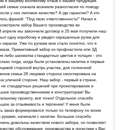
ам и Вашему коллективу отзыв о Вашей продукции.
ашей семье сначала возникли разногласия по поводу
если у них липовое качество? А где гарантии? А кто
лось фразой: "Под твою ответственность!" Начал я
посмотрели забор Вашего производства во
В апреле мы закончили договор и 25 мая получили наш
крыл одну коробочку и увидел окрашенные ручки для
о окраски. Уже по ручкам мне стало понятно, что я
аказа. Примитивный забор из профнастила или 3Д
ник либо шахматка стандартных цветов и толщин - это
олько тогда, когда были установлены калитка и первые
лицевой стороной внутрь участка, для солнечной
ленов семьи 28 лицевая сторона смонтирована на
на уличной стороне. Наш забор - первый в стране,
о не стандартных решений при проектировании и
ьшое производственникам и конструкторам! Вы
альному проекту, всё точно! Отдельное спасибо
шое за отзывчивость и терпение! У меня были
сь заказ формировался только по телефону по моим
 руками, начинали с калитки. Большое спасибо
очень довольны качеством нового забора, он позволяет
чество обслуживания, производства и логистики у Вас