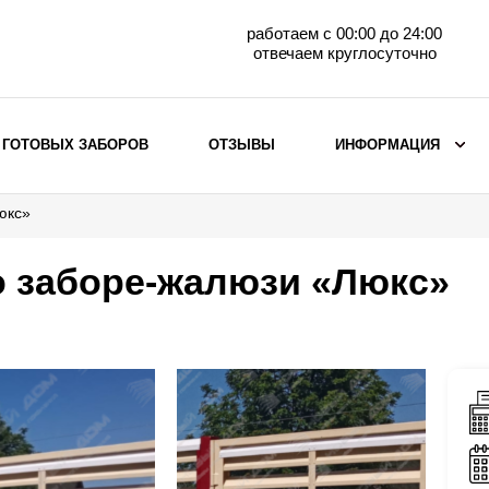
работаем с 00:00 до 24:00
отвечаем круглосуточно
 ГОТОВЫХ ЗАБОРОВ
ОТЗЫВЫ
ИНФОРМАЦИЯ
юкс»
ВЫБОР ПО МАТЕРИАЛУ
Заборы с кирпичными столбами
о заборе-жалюзи «Люкс»
Заборы из евроштакетника
горизонтального
Металлические заборы для дачи
Забор жалюзи с кирпичными столбами
Металлические заборы
Металлические ограждения