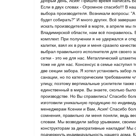
Добрый день, Асия! Пришло время написать В
Если в двух словах - Огромное спасибо!!! В н
выбора производителя. Возникали вопросы: "А 
будет собирать?" И много других. Всё заверши
искать производителей в марте, в апреле мы 
Владимирской области, нам всё понравилось. 
комплект. При получении я не удержался и от
калитки, взял их в руки и меня сразило качеств
выбрал правильного исполнителя для своего з
сетки - это не для нас. Металлический штакет
тоже не для нас. Консенсус в семье наступил т
две секции забора. Я хотел установить забор 
санации, но по категорическим требованиям ч
улицу, поэтому вертикальные усилители также 
единственный в мире. Вы знаете, сколько был
производстве. Но Вы справились! Спасибо бол
изготовили уникальную продукцию по индивиду
менеджерам Ксении и Вам, Асия! Спасибо боль
сомнения, правильно ли меня поняли, ведь ве
словам. Мы возводили забор урывками, своими
конструкторам за декоративные накладки! Мы 
подчеркнуть индивидуальность нашего дома. Ка