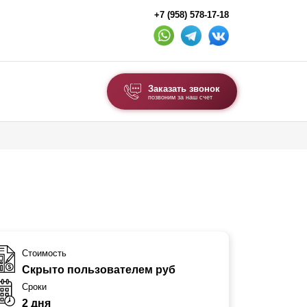
+7 (958) 578-17-18
Заказать звонок
позвоним за наш счет
ВЫБОР ПО ТИПУ
Модульные заборы и ограждения
Комбинированные заборы
Секционные заборы
ВОРОТА И КАЛИТКИ
Стоимость
Скрыто пользователем руб
Ворота откатные
Сроки
Ворота распашные
2 дня
Ворота складные гармошка