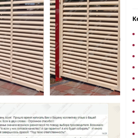
ВЫБОР ПО ХАРАКТЕРИСТИКАМ
Горизонтальные заборы
К
Высокие заборы
Красивые, дизайнерские заборы
ВЫБОР ПО СПОСОБУ МОНТАЖА
Заборы под ключ
Готовые заборы
Комплекты заборов-лего "сделай сам"
Быстровозводимые заборы