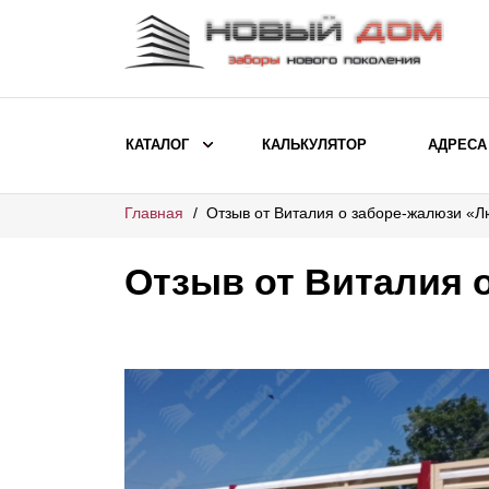
КАТАЛОГ
КАЛЬКУЛЯТОР
АДРЕСА
Главная
Отзыв от Виталия о заборе-жалюзи «Л
ВЫБОР ПО МОДЕЛИ
Заборы Ранчо
Отзыв от Виталия 
Заборы Хай-тек
Заборы Классика
Заборы Жалюзи
ВЫБОР ПО НАЗНАЧЕНИЮ
Заборы и ограждения для детских
садов