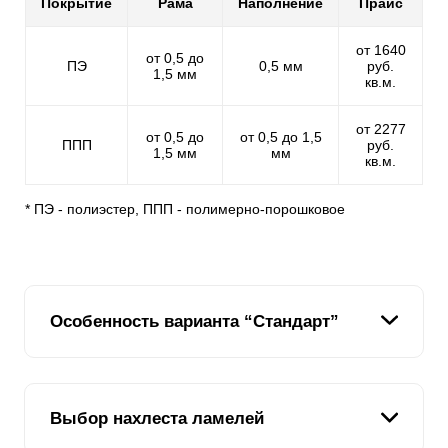
Покрытие
Рама
Наполнение
Прайс
от 1640
от 0,5 до
ПЭ
0,5 мм
руб.
1,5 мм
кв.м.
от 2277
от 0,5 до
от 0,5 до 1,5
ППП
руб.
1,5 мм
мм
кв.м.
* ПЭ - полиэстер, ППП - полимерно-порошковое
Особенность варианта “Стандарт”
Вариант “Стандарт” занимает базовую позицию в
Выбор нахлеста ламелей
линейке наших заборов. Дизайн этого варианта