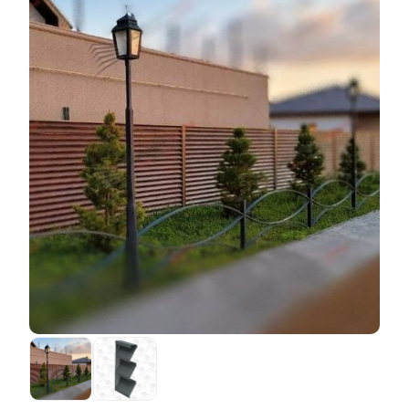
разных производителей разная от 20 до 40 микрон.
Например, на изготовление секции забора "Люкс" с
Чем толще пленка, тем она надежнее. Иногда пленка
глубиной секции 50 мм, высотой
ламелей
110 мм без
наносится на обе стороны листа, но бывает, что
перекрытия потребуется меньше стали, чем на
только на одну. В последнем случае вторую сторону
изготовление аналогичного забора, но, например, с
листа просто грунтуют (эта сторона листа, конечно,
глубиной секции 80 мм и перекрытием
ламелей
20
идет на обратную сторону забора). В общем, в этом
мм. Да и трудоемкость первого забора будет
смысле выбор на любой вкус и кошелек. Заводы-
меньше, чем второго. Отсюда и разница в цене. Вы
производители поставляют нам такую сталь в
платите только за фактическую стоимость
огромных рулонах, а мы должны с помощью
материалов и зарплату рабочих.
специальных станков нарезать из нее листы и
изготовить
ламели
для своих заборов. Получаются
красивые и качественные заборы.
Но есть несколько особенностей, на которые нужно
обратить внимание. Во-первых, толщина стали,
которая производится с таким покрытием, обычно
составляет 0,5 мм. При такой толщине можно найти
довольно широкий спектр цветов и фактур. Но если
вам необходимо изготовить забор из более толстой
стали, то, к сожалению, выбор не так широк - один,
два варианта и все. Во-вторых, при производстве