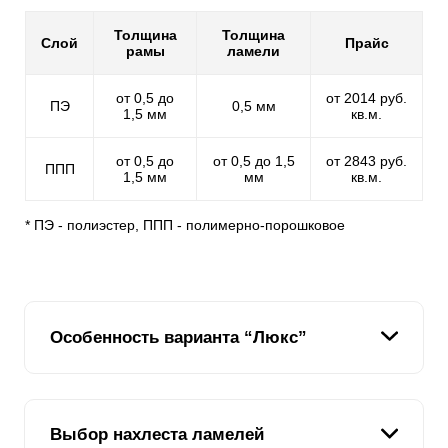
Толщина
Толщина
Слой
Прайс
рамы
ламели
от 0,5 до
от 2014 руб.
ПЭ
0,5 мм
1,5 мм
кв.м.
от 0,5 до
от 0,5 до 1,5
от 2843 руб.
ППП
1,5 мм
мм
кв.м.
* ПЭ - полиэстер, ППП - полимерно-порошковое
Особенность варианта “Люкс”
В отличие от предыдущих версий, которые
Выбор нахлеста ламелей
различались по высоте планок, но имели схожий Z-