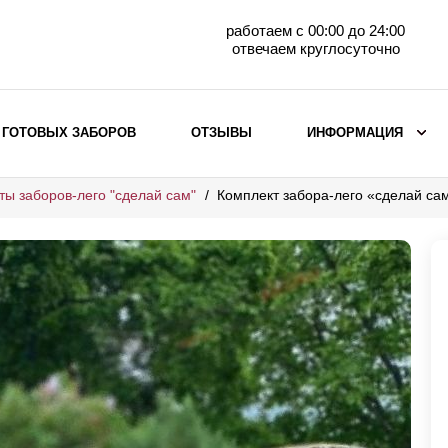
работаем с 00:00 до 24:00
отвечаем круглосуточно
 ГОТОВЫХ ЗАБОРОВ
ОТЗЫВЫ
ИНФОРМАЦИЯ
ты заборов-лего "сделай сам"
Комплект забора-лего «сделай с
ВЫБОР ПО МАТЕРИАЛУ
Заборы с кирпичными столбами
Заборы из евроштакетника
горизонтального
Металлические заборы для дачи
Забор жалюзи с кирпичными столбами
Металлические заборы
Металлические ограждения