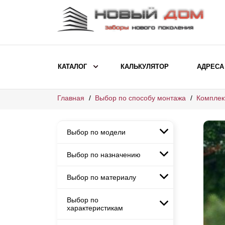
КАТАЛОГ
КАЛЬКУЛЯТОР
АДРЕСА
Главная
Выбор по способу монтажа
Комплек
ВЫБОР ПО МОДЕЛИ
Заборы Ранчо
Выбор по модели
Заборы Хай-тек
Заборы Классика
Выбор по назначению
Заборы Ранчо
Заборы Жалюзи
Заборы Хай-тек
Выбор по материалу
Заборы и ограждения для
Заборы Классика
детских садов
ВЫБОР ПО НАЗНАЧЕНИЮ
Заборы Жалюзи
Выбор по
Заборы с кирпичными столбами
Заборы для дачи
характеристикам
Заборы и ограждения для детских
Заборы из евроштакетника
Элитные заборы для коттеджей
садов