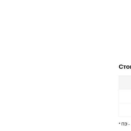
Сто
* ПЭ 