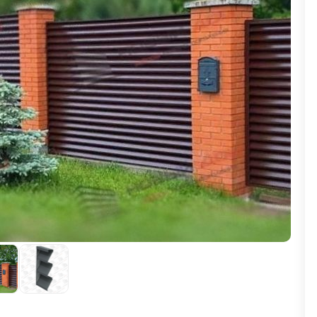
ВЫБОР ПО ХАРАКТЕРИСТИКАМ
Горизонтальные заборы
Высокие заборы
Красивые, дизайнерские заборы
ВЫБОР ПО СПОСОБУ МОНТАЖА
Заборы под ключ
Готовые заборы
Комплекты заборов-лего "сделай сам"
Быстровозводимые заборы