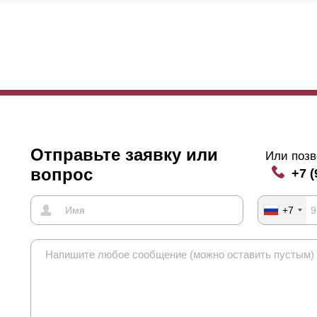
статочно высокий. Если вы не хотите, чтобы верхний этаж просмат
клонится, то нужно отдать предпочтение нахлесту по всей высоте 
ё одна особенность забора будет зависеть от нахлеста
ламели
. Ес
тров, то для избегания прогиба
ламелей
, к задней стороне крепят 
орая находится на внутренней стороне забора, то есть со стороны 
клёпки, который крепят усилитель, будут видны с лицевой стороны
исания. На характеристики функциональности и эксплуатации забора
ключительно эстетики, не всем это нравится. В таком случае заклё
Отправьте заявку или
Или позв
вопрос
+7 (
+7