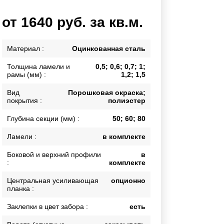
Каркасы ворот
от 1640 руб. за кв.м.
Калитки
Входные группы
Материал :
Оцинкованная сталь
Толщина ламели и
0,5; 0,6; 0,7; 1;
ВСЕ ДЛЯ ЗАБОРА
рамы (мм) :
1,2; 1,5
Панели для забора
Вид
Порошковая окраска;
покрытия :
полиэстер
Глубина секции (мм) :
50; 60; 80
Ламели :
в комплекте
Боковой и верхний профили
в
:
комплекте
Центральная усиливающая
опционно
планка :
Заклепки в цвет забора :
есть