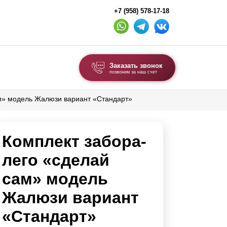
+7 (958) 578-17-18
Заказать звонок
позвоним за наш счет
ам» модель Жалюзи вариант «Стандарт»
ВЫБОР ПО ТИПУ
Модульные заборы и ограждения
Комплект забора-
Комбинированные заборы
Секционные заборы
лего «сделай
сам» модель
ВОРОТА И КАЛИТКИ
Жалюзи вариант
Ворота откатные
«Стандарт»
Ворота распашные
Ворота складные гармошка