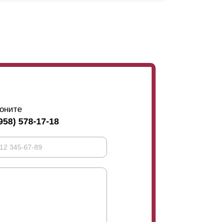
ривался, даже если прохожий сильно
полки
ламели
.
ли показатель длины секции больше 1,5
усилители. Усилители крепят к полке
ламели
,
вашего двора. Если нахлест отсутствует, то
. Ниже на фото представлен пример данного
, видимость заклёпок не влияет, здесь дело
пки можно припрятать за нахлестом.
оните
958) 578-17-18