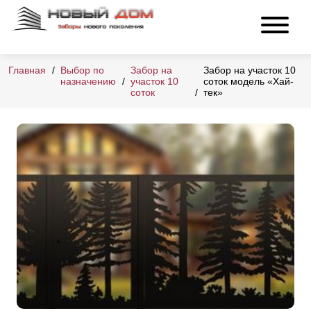
Главная
Выбор по
Забор на
Забор на участок 10
назначению
участок 10
соток модель «Хай-
соток
тек»