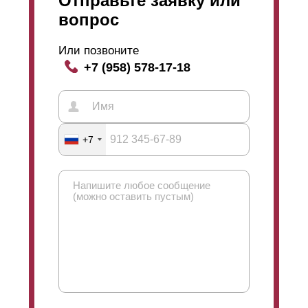
Отправьте заявку или
Подготовленные стальные листы уже с высеченным
вопрос
рисунком присоединяются к рамам посредством
сварки. Сваривание происходит с помощью
Или позвоните
современных сварочных аппаратов и качественных
+7 (958) 578-17-18
электродов. В результате сварного соединения
получается прочный аккуратный шов. В дальнейшем
он проходит дополнительную обработку для еще
большей гладкости. Он зачищается и проверяется на
наличие заусенцев и неровностей. После зачистки
+7
шов обрабатывается и грунтуется. Обработку
грунтом проходят сама рама и присоединенные
листы. Такая процедура дает дополнительную
защиту от коррозии металла и облегчает дальнейший
процесс окрашивания.
Перед грунтованием поверхностей, по желанию
клиента, возможна оцинковка металла. После
выполнения всех предварительных работ, почти
готовая конструкция отправляется на окрашивание.
Пройдя окраску и полностью
обсохнув
, ограждение
присоединяется к заранее установленным столбам.