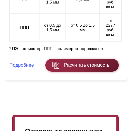
1,5 мм
руб.
кв.м.
от
от 0,5 до
от 0,5 до 1,5
2277
ППП
1,5 мм
мм
руб.
кв.м.
* ПЭ - полиэстер, ППП - полимерно-порошковое
Подробнее
Расчитать стоимость
Забор имеет по-настоящему прочную конструкцию.