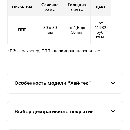
Сечение
Толщина
Покрытие
Цена
рамы
листа
от
30 х 30
от 1,5 до
11962
ППП
мм
30 мм
руб.
кв.м.
* ПЭ - полиэстер, ППП - полимерно-порошковое
Особенность модели “Хай-тек”
Подобрать забор на участок бывает не просто.
Выбор декоративного покрытия
Учитывая то, что ограждения устанавливаются на
длительное время, нужно особо тщательно
подходить к этому вопросу. Забор, установленный на