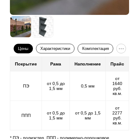
некоторые технические ограничения, которые не
позволяют задействовать все ноу-хау и разработки в
производстве
ламелей
. Качество продукции
однозначно остается на высоте. Несколько
снижается скорость сборки. Подробней об отличиях
и особенностях можно узнать у менеджеров
компании.
Цены
Характеристики
Комплектация
Покрытие
Рама
Наполнение
Прайс
от
от 0,5 до
1640
ПЭ
0,5 мм
1,5 мм
руб.
кв.м.
от
от 0,5 до
от 0,5 до 1,5
2277
ППП
1,5 мм
мм
руб.
кв.м.
* ПЭ - полиэстер, ППП - полимерно-порошковое